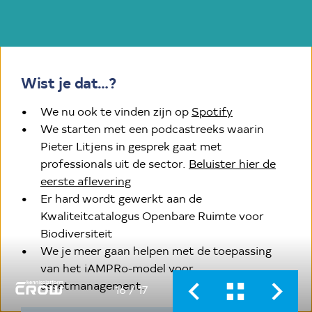
Wist je dat…?
(externe link, 
We nu ook te vinden zijn op
Spotify
We starten met een podcastreeks waarin
Pieter Litjens in gesprek gaat met
professionals uit de sector.
Beluister hier de
(externe link, opent in nieuw tabb
eerste aflevering
Er hard wordt gewerkt aan de
Kwaliteitcatalogus Openbare Ruimte voor
Biodiversiteit
We je meer gaan helpen met de toepassing
van het iAMPRo-model voor
assetmanagement.
16
/ 17