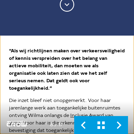
“Als wij richtlijnen maken over verkeersveiligheid
of kennis verspreiden over het belang van
actieve mobiliteit, dan moeten we als
organisatie ook laten zien dat we het zelf
serieus nemen. Dat geldt ook voor
toegankelijkheid.”
Die inzet bleef niet onopgemerkt. Voor haar
jarenlange werk aan toegankelijke buitenruimtes
ontving Wilma onlangs de
Inclusie Award van
(externe link, opent in nieuw tabblad)
Visio
. Voor haar is die erkenning vooral een
8
/ 17
bevestiging dat toegankelijkheid geen bijzaak is,